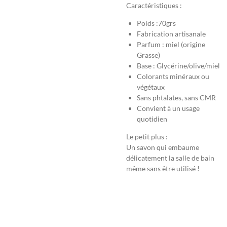
Caractéristiques :
Poids :70grs
Fabrication artisanale
Parfum : miel (origine
Grasse)
Base : Glycérine/olive/miel
Colorants minéraux ou
végétaux
Sans phtalates, sans CMR
Convient à un usage
quotidien
Le petit plus :
Un savon qui embaume
délicatement la salle de bain
même sans être utilisé !