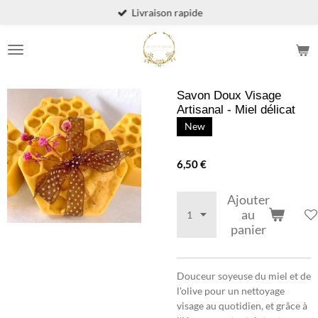
Livraison rapide
Passer
au
contenu
principal
Savon Doux Visage
Artisanal - Miel délicat
New
6,50 €
Ajouter
au
panier
Douceur soyeuse du miel et de
l'olive pour un nettoyage
visage au quotidien, et grâce à