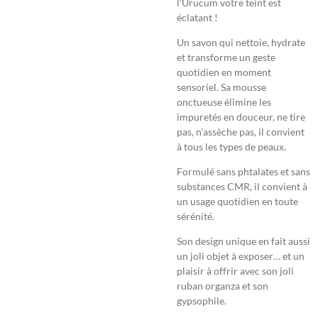
l'Urucum votre teint est
éclatant !
Un savon qui nettoie, hydrate
et transforme un geste
quotidien en moment
sensoriel. Sa mousse
onctueuse élimine les
impuretés en douceur, ne tire
pas, n'assèche pas, il convient
à tous les types de peaux.
Formulé sans phtalates et sans
substances CMR, il convient à
un usage quotidien en toute
sérénité.
Son design unique en fait aussi
un joli objet à exposer… et un
plaisir à offrir avec son joli
ruban organza et son
gypsophile.