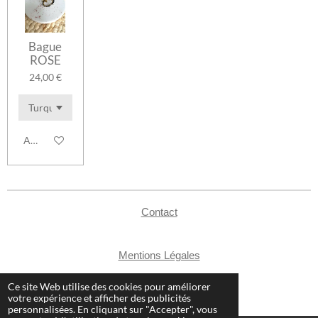
Bague
ROSE
24,00 €
Ajouter au panier
Contact
Mentions Légales
CGV
Ce site Web utilise des cookies pour améliorer
© 2024 - 2026 Atelier Mountain
votre expérience et afficher des publicités
personnalisées. En cliquant sur "Accepter", vous