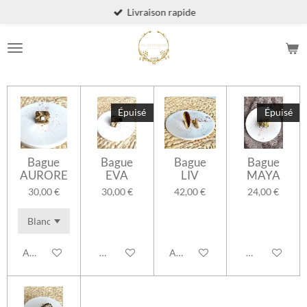
Livraison rapide
Passer
au
contenu
principal
Épuisé
Épuisé
Bague
Bague
Bague
Bague
AURORE
EVA
LIV
MAYA
30,00 €
30,00 €
42,00 €
24,00 €
Ajouter au panier
M'avertir si disponible
Ajouter au panier
M'avertir si d