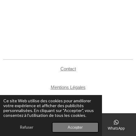
Contact
Mentions Légales
CGV
Ce site Web utilise des cookies pour améliorer
© 2024 - 2026 Atelier Mountain
votre expérience et afficher des publicités
personnalisées. En cliquant sur "Accepter", vous
consentez à l'utilisation de tous les cookies.
Refuser
Accepter
E-mail
Téléphone
Carte
WhatsApp