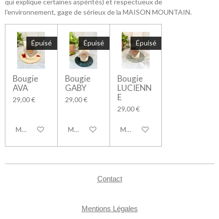
qui explique certaines aspérités) et respectueux de
l'environnement, gage de sérieux de la MAISON MOUNTAIN.
Épuisé
Épuisé
Épuisé
Bougie
Bougie
Bougie
AVA
GABY
LUCIENN
E
29,00 €
29,00 €
29,00 €
M'avertir si disponible
M'avertir si disponible
M'avertir si disponible
Contact
Mentions Légales