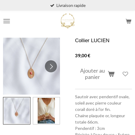
Livraison rapide
Passer
au
contenu
principal
Collier LUCIEN
39,00 €
Ajouter au
panier
Sautoir avec pendentif ovale,
soleil avec pierre couleur
corail doré à l'or fin.
Chaine plaquée or, longeur
totale 66cm.
Pendentif : 3cm
Résiste à l'eau douce - Suivre