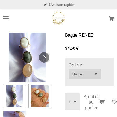
Livraison rapide
Passer
au
contenu
principal
Bague RENÉE
34,50 €
Couleur
Ajouter
au
panier