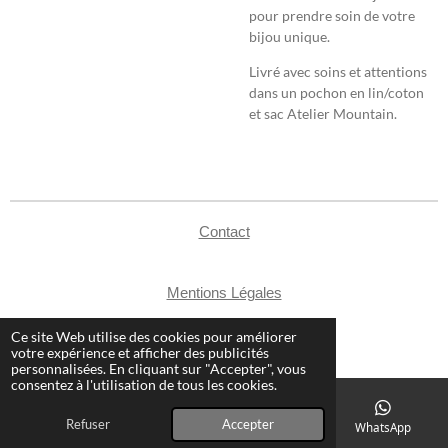
pour prendre soin de votre
bijou unique.
Livré avec soins et attentions
dans un pochon en lin/coton
et sac Atelier Mountain.
Contact
Mentions Légales
CGV
Ce site Web utilise des cookies pour améliorer
© 2024 - 2026 Atelier Mountain
votre expérience et afficher des publicités
personnalisées. En cliquant sur "Accepter", vous
consentez à l'utilisation de tous les cookies.
Refuser
Accepter
E-mail
Téléphone
Carte
WhatsApp