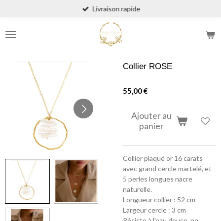
Livraison rapide
Passer
au
contenu
principal
Collier ROSE
55,00 €
Ajouter au
panier
Collier plaqué or 16 carats
avec grand cercle martelé, et
5 perles longues nacre
naturelle.
Longueur collier : 52 cm
Largeur cercle : 3 cm
Résiste à l'eau douce, ne