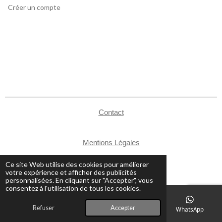
Créer un compte
Contact
Mentions Légales
CGV
Ce site Web utilise des cookies pour améliorer
© 2024 - 2026 Atelier Mountain
votre expérience et afficher des publicités
personnalisées. En cliquant sur "Accepter", vous
consentez à l'utilisation de tous les cookies.
Refuser
Accepter
E-mail
Téléphone
Carte
WhatsApp